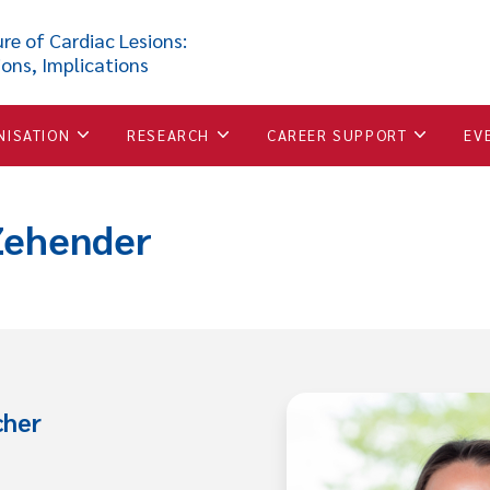
re of Cardiac Lesions:
ions, Implications
NISATION
RESEARCH
CAREER SUPPORT
EV
Zehender
cher