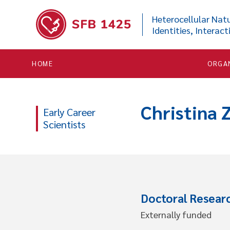


Heterocellular Natu
Identities, Interact
HOME
ORGA
Christina 
Early Career
Scientists
Doctoral Resear
Externally funded